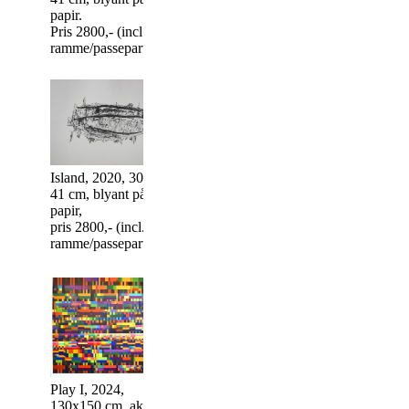
papir,
papir.
papir,
pris 2800,- (incl
Pris 2800,- (incl.
pris 2800,- (incl.
ramme/passepart
ramme/passepartout)
ramme/passepartout)
Island, 2020, 30 x
Uden titel, 2020
Light, 2020, 30 x 41
41 cm, blyant på
x 41 cm, blyant
cm, blyant på papir,
papir,
papir, SOLGT
pris 2800,- (incl.
pris 2800,- (incl.
ramme/passepartout)
ramme/passepartout)
Play II, 2024,
45x150 cm, akryl på
lærred, pris 7500,-
Akkord, 2024,
60x95 cm, akryl
Play I, 2024,
lærred, pris 250
130x150 cm, akryl