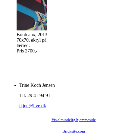
Gul, 2013, 70x70,
Bordeaux, 2013,
akryl på lærred.
70x70, akryl på
Pris 2700,-
lærred.
Pris 2700,-
Trine Koch Jensen
Tlf. 29 41 94 91
tkjen@live.dk
Vis almindelig hjemmeside
Bricksite.com