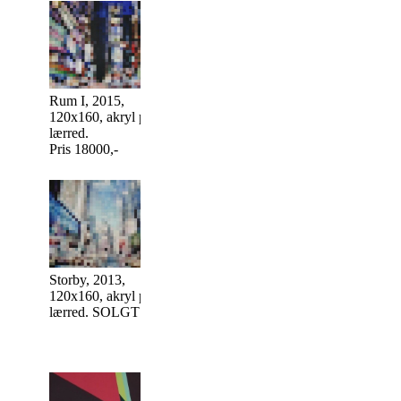
Rum II, 2016,
90x240 cm, akryl på
lærred.
Rum I, 2015,
Rum III, 2016,
Pris 14500,-
120x160, akryl på
150x200 cm, ak
lærred.
på lærred.
Pris 18000,-
Pris 19000,-
Storby, 2013,
120x160, akryl på
Traffic, 2011,
Grå, 2014,
lærred. SOLGT
100x100, akryl på
100x100, akryl 
lærred. SOLGT
lærred. SOLGT