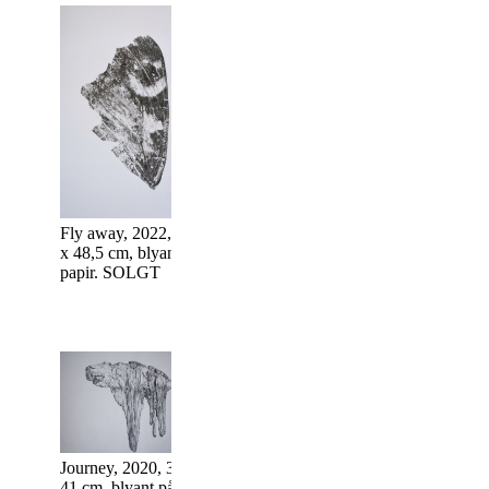
Fly away, 2022, 67
Dance, 2022, 6
Precious, 2022, 67 x
x 48,5 cm, blyant på
48,5 cm, blyant
48,5 cm, blyant på
papir. SOLGT
papir. pris 3800,
papir. pris 3800,-
(incl.
(incl.
ramme/passepar
ramme/passeparout)
Home, 2020, 30
Journey, 2020, 30 x
Grace, 2020, 30 x
41 cm, blyant p
41 cm, blyant på
41 cm, blyant på