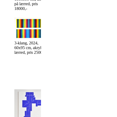
på lærred, pris
18000,-
3-klang, 2024,
60x95 cm, akryl på
lærred, pris 2500,-
Inside I, 2021, 120
Inside II, 2021,
x 160 cm, akryl på
x 160 cm, akryl
lærred.
lærred.
Pris 16500,-
Pris 16500,-